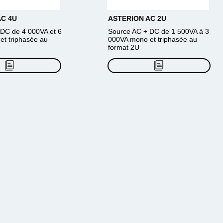
AC 4U
ASTERION AC 2U
DC de 4 000VA et 6
Source AC + DC de 1 500VA à 3
t triphasée au
000VA mono et triphasée au
format 2U