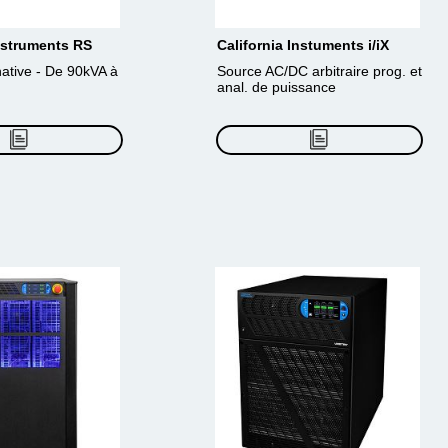
Instruments RS
California Instuments i/iX
native - De 90kVA à
Source AC/DC arbitraire prog. et
anal. de puissance