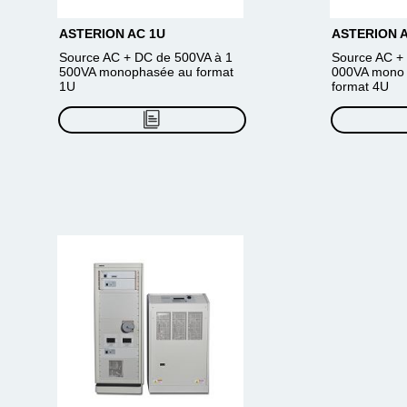
ASTERION AC 1U
ASTERION 
Source AC + DC de 500VA à 1
Source AC + 
500VA monophasée au format
000VA mono e
1U
format 4U