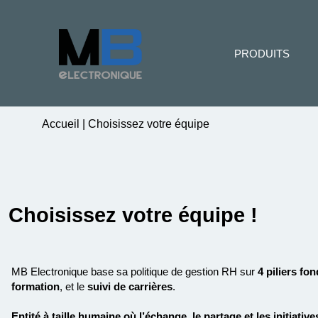
PRODUITS
Accueil
|
Choisissez votre équipe
Choisissez votre équipe !
MB Electronique base sa politique de gestion RH sur
4 piliers
fon
formation
,
et le
suivi de carrières
.
E
ntité à taille humaine
où l’
échange
, le
partage
et les
initiative