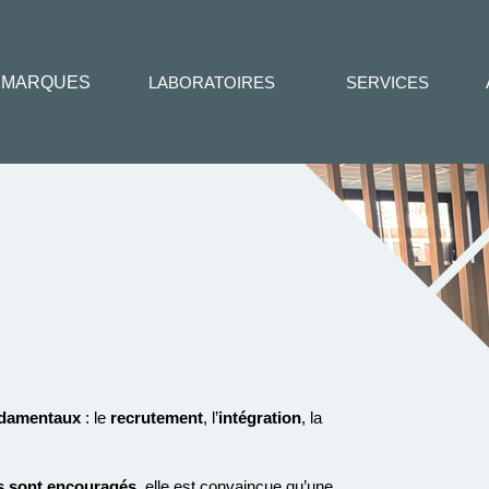
MARQUES
LABORATOIRES
SERVICES
damentaux
: le
recrutement
, l’
intégration
,
la
s
sont encouragés
, elle est
convaincue qu’une