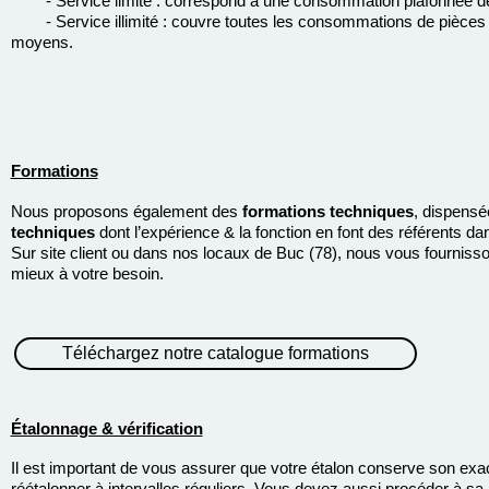
- Service limité : correspond à une consommation plafonnée d
- Service illimité : couvre toutes les consommations de pièces
moyens.
Formations
Nous proposons également des
formations techniques
, dispensé
techniques
dont l’expérience & la fonction en font des référents da
Sur site client ou dans nos locaux de Buc (78), nous vous fournis
mieux à votre besoin.
Téléchargez notre catalogue formations
Étalonnage & vérification
Il est important de vous assurer que votre étalon conserve son exa
réétalonner à intervalles réguliers. Vous devez aussi procéder à s