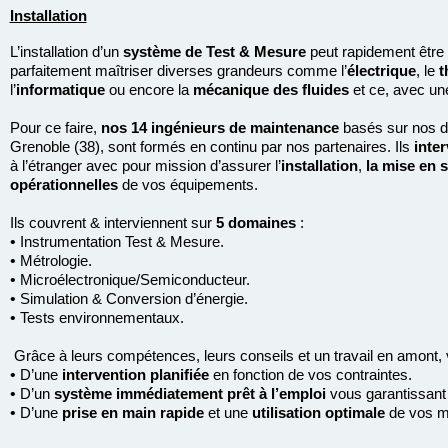
Installation
L
’installation d’un
système de Test & Mesure
peut rapidement être 
parfaitement maîtriser diverses grandeurs comme l’
électrique
, le
t
l’
informatique
ou encore la
mécanique des fluides
et ce, avec une
Pour ce faire,
nos 14 ingénieur
s de maintenance
basés sur nos 
Grenoble (38), sont formés en continu par nos partenaires. Ils
inter
à l’étranger avec pour mission d’assurer l’
installation
,
la mise en 
opérationnelles
de vos équipements.
Ils couvrent & interviennent sur
5 domaines
:
•
Instrumentation Test & Mesure.
•
Métrologie.
•
Microélectronique/Semiconducteur.
•
Simulation & Conversion d’énergie.
•
Tests environnementaux.
Grâce à leurs compétences, leurs conseils et un travail en amont, v
•
D’une
intervention planifiée
en fonction de vos contraintes.
•
D’un
système immédiatement prêt à l’emploi
vous garantissant u
•
D’une
prise en main rapide
et une
utilisation optimale
de vos m