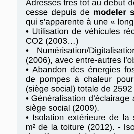
Adressés très tôt au début de
cesse depuis de
modeler 
qui s’apparente à une « lon
•
Utilisation de véhicules ré
CO2 (2003…)
•
Numérisation/Digitalisa
(2006), avec entre-autres l’o
•
Abandon des énergies fossi
de pompes à chaleur pour 
(siège social) totale de 2592
•
Généralisation d’éclairag
siège social (2009).
•
Isolation extérieure de la
m² de la toiture (2012). - Is