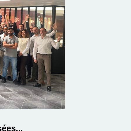
ées...