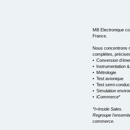
MB Electronique con
France.
Nous concentrons no
complètes, précises
• Conversion d'éne
• Instrumentation &
• Métrologie
• Test avionique
• Test semi-conduc
• Simulation envir
• iCommerce*
*I=Inside Sales.
Regroupe l'ensemble
commerce.