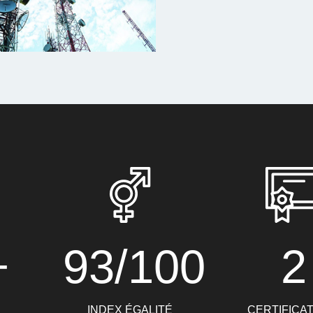
+
93/100
2
INDEX ÉGALITÉ
CERTIFICA