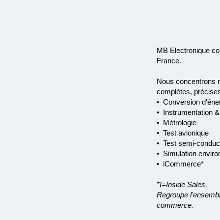
MB Electronique con
France.
Nous concentrons no
complètes, précises
• Conversion d'éne
• Instrumentation &
• Métrologie
• Test avionique
• Test semi-conduc
• Simulation envir
• iCommerce*
*I=Inside Sales.
Regroupe l'ensemble
commerce.