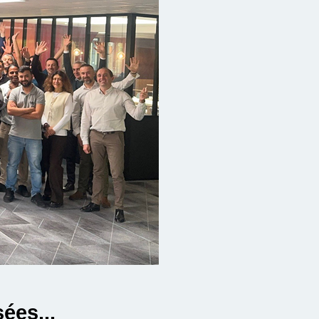
ées...