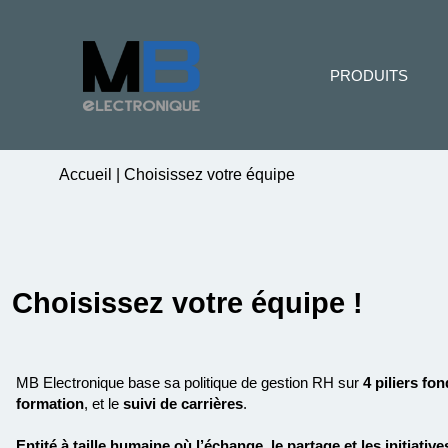
PRODUITS
Accueil
|
Choisissez votre équipe
Choisissez votre équipe !
MB Electronique base sa politique de gestion RH sur
4 piliers
fon
formation
,
et le
suivi de carrières
.
E
ntité à taille humaine
où l’
échange
, le
partage
et les
initiative