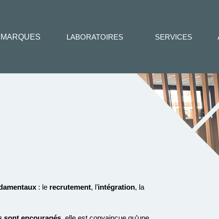
MARQUES
LABORATOIRES
SERVICES
damentaux
: le
recrutement
, l’
intégration
,
la
s
sont encouragés
, elle est
convaincue qu’une