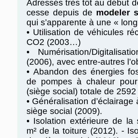
Adressés très tôt au début de
cesse depuis de
modeler 
qui s’apparente à une « lon
•
Utilisation de véhicules ré
CO2 (2003…)
•
Numérisation/Digitalisa
(2006), avec entre-autres l’o
•
Abandon des énergies fossi
de pompes à chaleur pour 
(siège social) totale de 2592
•
Généralisation d’éclairag
siège social (2009).
•
Isolation extérieure de la
m² de la toiture (2012). - Is