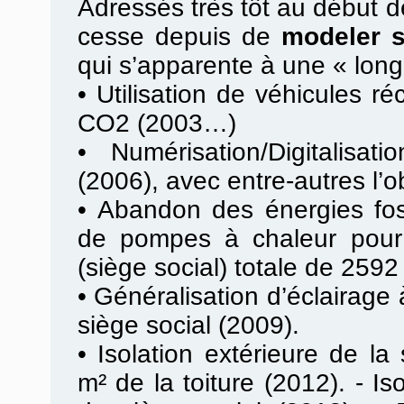
Adressés très tôt au début de
cesse depuis de
modeler 
qui s’apparente à une « lon
•
Utilisation de véhicules ré
CO2 (2003…)
•
Numérisation/Digitalisa
(2006), avec entre-autres l’o
•
Abandon des énergies fossi
de pompes à chaleur pour 
(siège social) totale de 2592
•
Généralisation d’éclairag
siège social (2009).
•
Isolation extérieure de la
m² de la toiture (2012). - Is